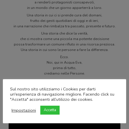
a renderli protagonisti consapevoli,
in un mondo che un giorno apparterrà a loro.
Una storia in cui ci si prende cura del domani,
frutto dei gesti quotidiani di oggi e di ieri,
in una narrazione che rimbalza tra passato, presente e futuro.
Una storia che dice la verità,
che ci mostra come una piccola ma potente decisione
possa trasformare un comune rifiuto in una risorsa preziosa.
Una storia in cui sono le persone a fare la differenza.
Ecco.
Noi, qui in Acqua Eva,
prima di tutto,
crediamo nelle Persone.
Sul nostro sito utilizziamo i Cookies per darti
un'esperienza di navigazione migliore. Facendo click su
"Accetta" acconsenti all’utilizzo dei cookies.
Impostazioni
Accetta