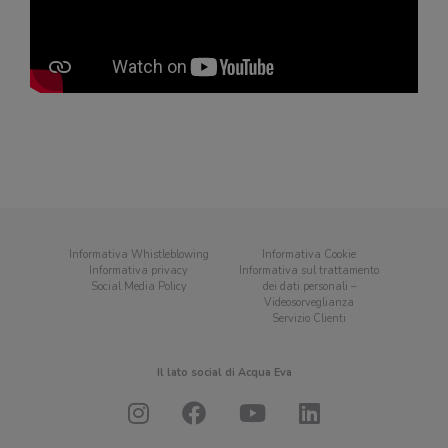
Informativa Whistleblowing
Informativa Cookie
Informativa privacy
Informativa sul trattamento
Social Media Policy
dei dati personali –
Videosorveglianza
Servizio Clienti
Il lato social di Acqua Eva