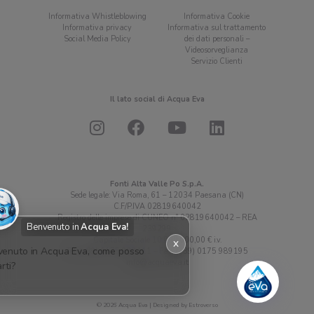
Informativa Whistleblowing
Informativa Cookie
Informativa privacy
Informativa sul trattamento
Social Media Policy
dei dati personali –
Videosorveglianza
Servizio Clienti
Il lato social di Acqua Eva
Fonti Alta Valle Po S.p.A.
Sede legale: Via Roma, 61 – 12034 Paesana (CN)
C.F/P.IVA 02819640042
Registro delle imprese di CUNEO n° 02819640042 – REA
Benvenuto in
Acqua Eva!
239299
Capitale Sociale 10.000.000,00 € i.v.
X
enuto in Acqua Eva, come posso
Tel. (+39) 0175 989111 – Fax. (+39) 0175 989195
info@acquaeva.it
rti?
© 2026
Acqua Eva
|
Designed by Estroverso